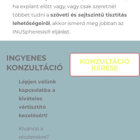
ha explant előtt vagy, vagy csak szeretnél
többet tudni a
szöveti és sejtszintű tisztítás
lehetőségeiről
, akkor ismerd meg jobban az
INUSpheresis® eljárást.
INGYENES
KONZULTÁCIÓ
KONZULTÁCIÓ
KÉRÉSE
Lépjen velünk
kapcsolatba a
kivételes
vértisztító
kezelésért!
Kíváncsi a
részletekre?