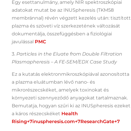
Egy esettanulmány, amely NIR spektroszkópiai
adatokat mutat be az INUSpheresis (TKM58
membránnal) révén végzett kezelés után: tisztított
plazma és szöveti víz szerkezetének változását
dokumentálja, összefüggésben a fiziológiai
javulással
PMC
3.
Particles in the Eluate from Double Filtration
Plasmapheresis – A FE‑SEM/EDX Case Study
Ez a kutatás elektronmikroszkópiával azonosította
a plazma eluátumban lévő nano- és
mikrorészecskéket, amelyek toxinokat és
környezeti szennyeződő anyagokat tartalmaznak.
Bemutatja, hogyan szűri ki az INUSpheresis ezeket
a káros részecskéket
Health
Rising
+7
inuspheresis.com
+7
ResearchGate
+7