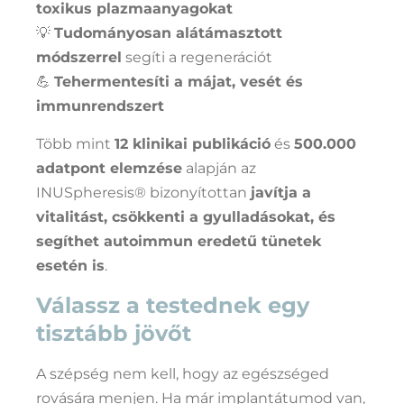
toxikus plazmaanyagokat
💡
Tudományosan alátámasztott
módszerrel
segíti a regenerációt
💪
Tehermentesíti a májat, vesét és
immunrendszert
Több mint
12 klinikai publikáció
és
500.000
adatpont elemzése
alapján az
INUSpheresis® bizonyítottan
javítja a
vitalitást, csökkenti a gyulladásokat, és
segíthet autoimmun eredetű tünetek
esetén is
.
Válassz a testednek egy
tisztább jövőt
A szépség nem kell, hogy az egészséged
rovására menjen. Ha már implantátumod van,