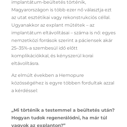
implantátum-beültetés történik,
Magyarországon is több ezer nő választja ezt
az utat esztétikai vagy rekonstrukciós céllal.
Ugyanakkor az explant műtétek – az
implantátum eltávolításai – száma is nő: egyes
nemzetközi források szerint a páciensek akár
25–35%-a szembesül idő előtt
komplikációkkal, és kényszerül korai
eltávolításra.
Az elmúlt években a Hemopure
közösségéhez is egyre többen fordultak azzal
a kérdéssel:
„Mi történik a testemmel a beültetés után?
Hogyan tudok regenerálódni, ha már túl
vagyok az explanton?”