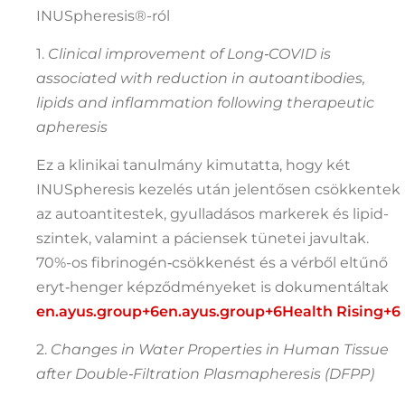
INUSpheresis®-ról
1.
Clinical improvement of Long‑COVID is
associated with reduction in autoantibodies,
lipids and inflammation following therapeutic
apheresis
Ez a klinikai tanulmány kimutatta, hogy két
INUSpheresis kezelés után jelentősen csökkentek
az autoantitestek, gyulladásos markerek és lipid-
szintek, valamint a páciensek tünetei javultak.
70%-os fibrinogén‑csökkenést és a vérből eltűnő
eryt‑henger képződményeket is dokumentáltak
en.ayus.group
+6
en.ayus.group
+6
Health Rising
+6
2.
Changes in Water Properties in Human Tissue
after Double‑Filtration Plasmapheresis (DFPP)