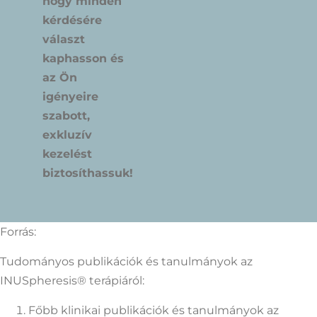
hogy minden
kérdésére
választ
kaphasson és
az Ön
igényeire
szabott,
exkluzív
kezelést
biztosíthassuk!
Forrás:
Tudományos publikációk és tanulmányok az
INUSpheresis® terápiáról:
Főbb klinikai publikációk és tanulmányok az