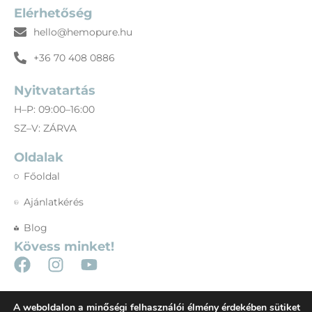
Elérhetőség
hello@hemopure.hu
+36 70 408 0886
Nyitvatartás
H–P: 09:00–16:00
SZ–V: ZÁRVA
Oldalak
Főoldal
Ajánlatkérés
Blog
Kövess minket!
A weboldalon a minőségi felhasználói élmény érdekében sütiket