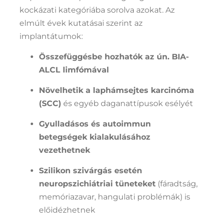
kockázati kategóriába sorolva azokat. Az
elmúlt évek kutatásai szerint az
implantátumok:
Összefüggésbe hozhatók az ún. BIA-
ALCL limfómával
Növelhetik a laphámsejtes karcinóma
(SCC)
és egyéb daganattípusok esélyét
Gyulladásos és autoimmun
betegségek kialakulásához
vezethetnek
Szilikon szivárgás esetén
neuropszichiátriai tüneteket
(fáradtság,
memóriazavar, hangulati problémák) is
előidézhetnek