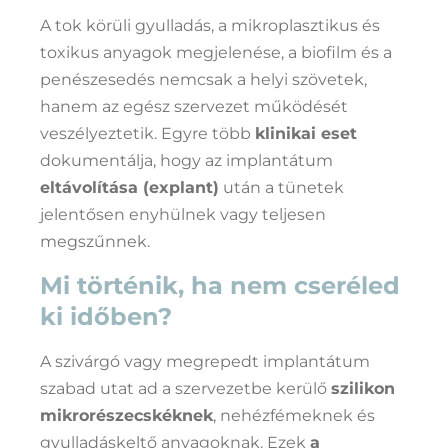
A tok körüli gyulladás, a mikroplasztikus és
toxikus anyagok megjelenése, a biofilm és a
penészesedés nemcsak a helyi szövetek,
hanem az egész szervezet működését
veszélyeztetik. Egyre több
klinikai eset
dokumentálja, hogy az implantátum
eltávolítása (explant)
után a tünetek
jelentősen enyhülnek vagy teljesen
megszűnnek.
Mi történik, ha nem cseréled
ki időben?
A szivárgó vagy megrepedt implantátum
szabad utat ad a szervezetbe kerülő
szilikon
mikrorészecskéknek
, nehézfémeknek és
gyulladáskeltő anyagoknak. Ezek
a