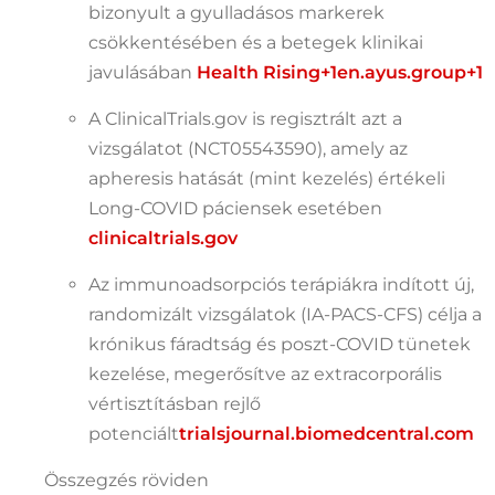
bizonyult a gyulladásos markerek
csökkentésében és a betegek klinikai
javulásában
Health Rising
+1
en.ayus.group
+1
A ClinicalTrials.gov is regisztrált azt a
vizsgálatot (NCT05543590), amely az
apheresis hatását (mint kezelés) értékeli
Long-COVID páciensek esetében
clinicaltrials.gov
Az immunoadsorpciós terápiákra indított új,
randomizált vizsgálatok (IA-PACS-CFS) célja a
krónikus fáradtság és poszt-COVID tünetek
kezelése, megerősítve az extracorporális
vértisztításban rejlő
potenciált
trialsjournal.biomedcentral.com
Összegzés röviden