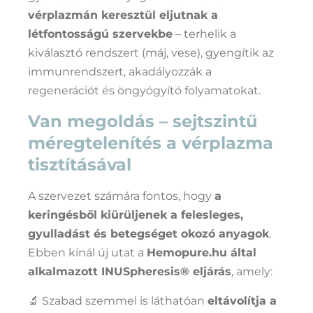
vérplazmán keresztül eljutnak a
létfontosságú szervekbe
– terhelik a
kiválasztó rendszert (máj, vese), gyengítik az
immunrendszert, akadályozzák a
regenerációt és öngyógyító folyamatokat.
Van megoldás – sejtszintű
méregtelenítés a vérplazma
tisztításával
A szervezet számára fontos, hogy
a
keringésből kiürüljenek a felesleges,
gyulladást és betegséget okozó anyagok
.
Ebben kínál új utat a
Hemopure.hu által
alkalmazott INUSpheresis® eljárás
, amely:
🔬 Szabad szemmel is láthatóan
eltávolítja a