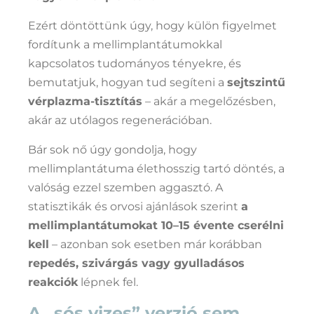
Ezért döntöttünk úgy, hogy külön figyelmet
fordítunk a mellimplantátumokkal
kapcsolatos tudományos tényekre, és
bemutatjuk, hogyan tud segíteni a
sejtszintű
vérplazma-tisztítás
– akár a megelőzésben,
akár az utólagos regenerációban.
Bár sok nő úgy gondolja, hogy
mellimplantátuma élethosszig tartó döntés, a
valóság ezzel szemben aggasztó. A
statisztikák és orvosi ajánlások szerint
a
mellimplantátumokat 10–15 évente cserélni
kell
– azonban sok esetben már korábban
repedés, szivárgás vagy gyulladásos
reakciók
lépnek fel.
A „sós vizes” verzió sem