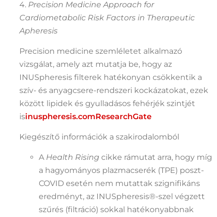
4.
Precision Medicine Approach for
Cardiometabolic Risk Factors in Therapeutic
Apheresis
Precision medicine szemléletet alkalmazó
vizsgálat, amely azt mutatja be, hogy az
INUSpheresis filterek hatékonyan csökkentik a
szív- és anyagcsere-rendszeri kockázatokat, ezek
között lipidek és gyulladásos fehérjék szintjét
is
inuspheresis.com
ResearchGate
Kiegészítő információk a szakirodalomból
A
Health Rising
cikke rámutat arra, hogy míg
a hagyományos plazmacserék (TPE) poszt-
COVID esetén nem mutattak szignifikáns
eredményt, az INUSpheresis®-szel végzett
szűrés (filtráció) sokkal hatékonyabbnak