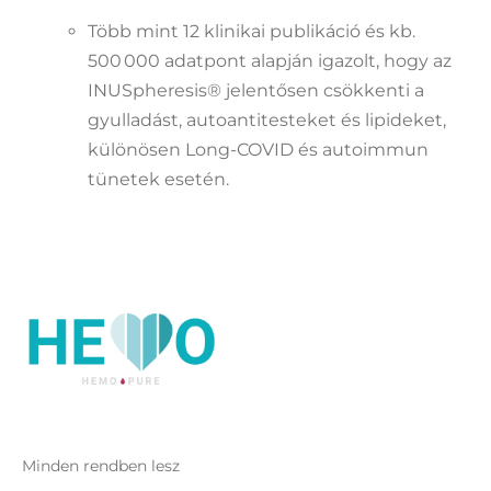
Több mint 12 klinikai publikáció és kb.
500 000 adatpont alapján igazolt, hogy az
INUSpheresis® jelentősen csökkenti a
gyulladást, autoantitesteket és lipideket,
különösen Long-COVID és autoimmun
tünetek esetén.
Minden rendben lesz