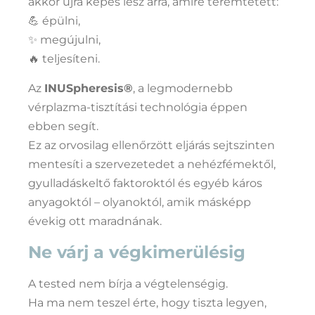
akkor újra képes lesz arra, amire teremtetett:
💪 épülni,
✨ megújulni,
🔥 teljesíteni.
Az
INUSpheresis®
, a legmodernebb
vérplazma-tisztítási technológia éppen
ebben segít.
Ez az orvosilag ellenőrzött eljárás sejtszinten
mentesíti a szervezetedet a nehézfémektől,
gyulladáskeltő faktoroktól és egyéb káros
anyagoktól – olyanoktól, amik másképp
évekig ott maradnának.
Ne várj a végkimerülésig
A tested nem bírja a végtelenségig.
Ha ma nem teszel érte, hogy tiszta legyen,