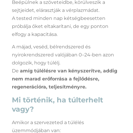
Beépülnek a szöveteidbe, körülveszik a
sejtjeidet, elárasztják a vérplazmádat.
A tested minden nap kétségbeesetten
próbálja őket eltakarítani, de egy ponton
elfogy a kapacitása.
A májad, veséd, bélrendszered és
nyirokrendszered valójában 0–24-ben azon
dolgozik, hogy túlélj.
De
amíg túlélésre van kényszerítve, addig
nem marad erőforrása a fejlődésre,
regenerációra, teljesítményre.
Mi történik, ha túlterhelt
vagy?
Amikor a szervezeted a túlélés
üzemmódjában van: