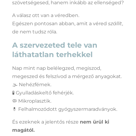
szövetségesed, hanem inkább az ellenséged?
A válasz ott van a véredben.
Egészen pontosan abban, amit a véred
szállít
,
de nem tudsz róla.
A szervezeted tele van
láthatatlan terhekkel
Nap mint nap belélegzed, megiszod,
megeszed és felszívod a mérgező anyagokat.
🌫️ Nehézfémek.
🧪 Gyulladáskeltő fehérjék.
🦠 Mikroplasztik.
💊 Felhalmozódott gyógyszermaradványok.
És ezeknek a jelentős része
nem ürül ki
magától.