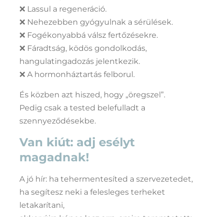
❌ Lassul a regeneráció.
❌ Nehezebben gyógyulnak a sérülések.
❌ Fogékonyabbá válsz fertőzésekre.
❌ Fáradtság, ködös gondolkodás,
hangulatingadozás jelentkezik.
❌ A hormonháztartás felborul.
És közben azt hiszed, hogy „öregszel”.
Pedig csak a tested belefulladt a
szennyeződésekbe.
Van kiút: adj esélyt
magadnak!
A jó hír: ha tehermentesíted a szervezetedet,
ha segítesz neki a felesleges terheket
letakarítani,