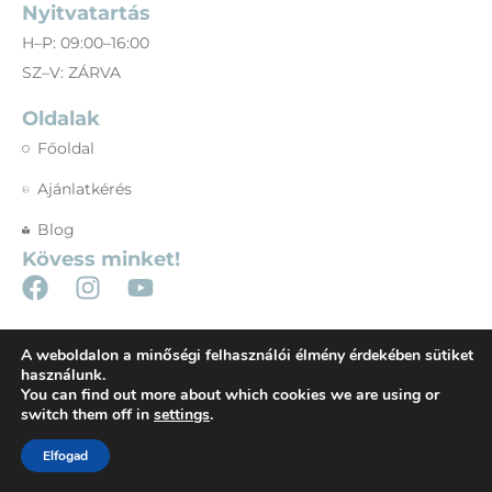
Nyitvatartás
H–P: 09:00–16:00
SZ–V: ZÁRVA
Oldalak
Főoldal
Ajánlatkérés
Blog
Kövess minket!
A weboldalon a minőségi felhasználói élmény érdekében sütiket
használunk.
©New Energy Medical Center- Minden jog fenntartva! Az oldalt
You can find out more about which cookies we are using or
switch them off in
settings
.
létrehozta:
BIGTIMEMARKETING.HU
|
Adatvédelmi tájékoztató
|
Süti szabályzat
Elfogad