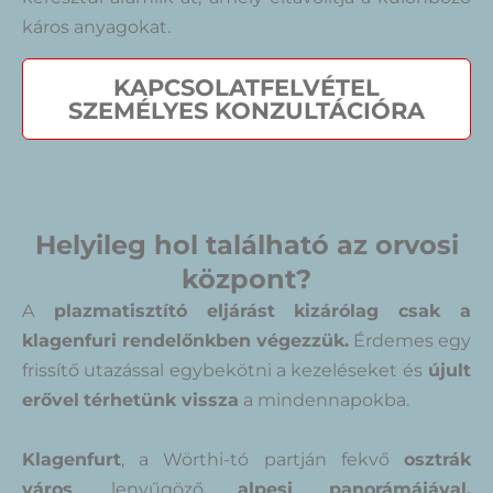
káros anyagokat.
KAPCSOLATFELVÉTEL
SZEMÉLYES KONZULTÁCIÓRA
Helyileg hol található az orvosi
központ?
A
plazmatisztító eljárást kizárólag csak a
klagenfuri rendelőnkben végezzük.
Érdemes egy
frissítő utazással egybekötni a kezeléseket és
újult
erővel
térhetünk vissza
a mindennapokba.
Klagenfurt
, a Wörthi-tó partján fekvő
osztrák
város
, lenyűgöző
alpesi panorámájával,