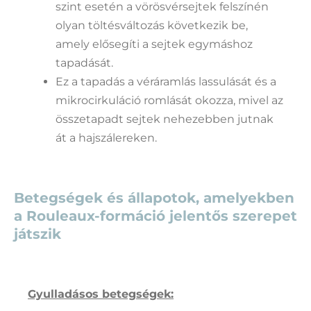
szint esetén a vörösvérsejtek felszínén
olyan töltésváltozás következik be,
amely elősegíti a sejtek egymáshoz
tapadását.
Ez a tapadás a véráramlás lassulását és a
mikrocirkuláció romlását okozza, mivel az
összetapadt sejtek nehezebben jutnak
át a hajszálereken.
Betegségek és állapotok, amelyekben
a Rouleaux-formáció jelentős szerepet
játszik
Gyulladásos betegségek: