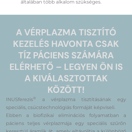
általában több alkalom szükséges.
A VÉRPLAZMA TISZTÍTÓ
KEZELÉS HAVONTA CSAK
TÍZ PÁCIENS SZÁMÁRA
ELÉRHETŐ – LEGYEN ÖN IS
A KIVÁLASZTOTTAK
KÖZÖTT!
®
INUSferezis
a vérplazma tisztításának egy
speciális, csúcstechnológiás formáját képviseli.
Ebben a biofizikai eliminációs folyamatban a
páciens teljes vérplazmája egy speciális szűrőn
keresztül áramlik át, amely eltávolítja a különböző