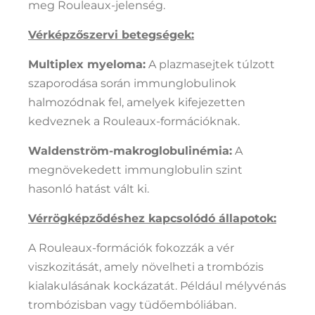
meg Rouleaux-jelenség.
Vérképzőszervi betegségek:
Multiplex myeloma:
A plazmasejtek túlzott
szaporodása során immunglobulinok
halmozódnak fel, amelyek kifejezetten
kedveznek a Rouleaux-formációknak.
Waldenström-makroglobulinémia:
A
megnövekedett immunglobulin szint
hasonló hatást vált ki.
Vérrögképződéshez kapcsolódó állapotok:
A Rouleaux-formációk fokozzák a vér
viszkozitását, amely növelheti a trombózis
kialakulásának kockázatát. Például mélyvénás
trombózisban vagy tüdőembóliában.