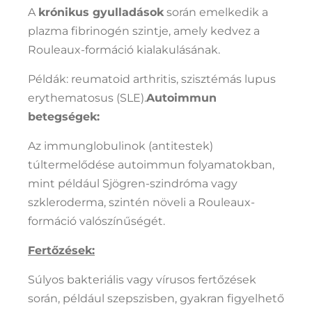
A
krónikus gyulladások
során emelkedik a
plazma fibrinogén szintje, amely kedvez a
Rouleaux-formáció kialakulásának.
Példák: reumatoid arthritis, szisztémás lupus
erythematosus (SLE).
Autoimmun
betegségek:
Az immunglobulinok (antitestek)
túltermelődése autoimmun folyamatokban,
mint például Sjögren-szindróma vagy
szkleroderma, szintén növeli a Rouleaux-
formáció valószínűségét.
Fertőzések:
Súlyos bakteriális vagy vírusos fertőzések
során, például szepszisben, gyakran figyelhető